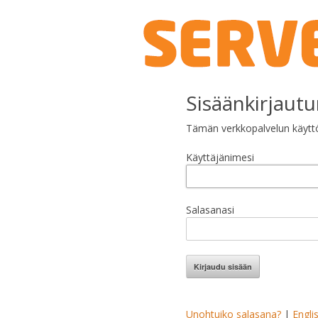
Sisäänkirjaut
Tämän verkkopalvelun käyttö 
Käyttäjänimesi
Salasanasi
Kirjaudu sisään
Unohtuiko salasana?
|
Engli