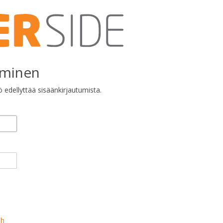
uminen
edellyttää sisäänkirjautumista.
sh